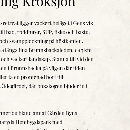
ing Kroksjön
retreat ligger vackert beläget i Gens vik
ll bad, roddturer, SUP, fiske och bastu,
 och svampplockning på höstkanten.
va längs fina Brunnsbackaleden, ca 7 km
och vackert landskap. Stanna till vid den
en i Brunnsbacka på vägen där tiden
Eller ta en promenad bort till
 Ödegärdet, där bokskogen bjuder in i
.
inner du bland annat Gården Byns
nnaryds Hembygdspark med