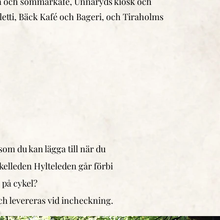
och sommarkafé, Unnaryds kiosk och
aletti, Bäck Kafé och Bageri, och Tiraholms
) som du kan lägga
till när du
ykelleden
Hylteleden går förbi
 på cykel?
och levereras vid incheckning.