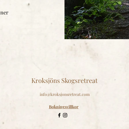
oner
Kroksjöns Skogsretreat
info@kroksjonsretreat.com
Bokningsvillkor