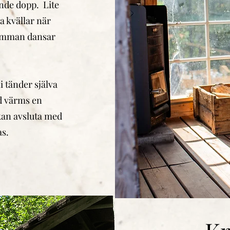
kande dopp. Lite
a kvällar när
 dimman dansar
i tänder själva
d värms en
kan avsluta med
s.