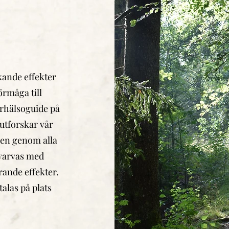
rkande effekter
rmåga till
rhälsoguide på
utforskar vår
ogen genom alla
 varvas med
ande effekter.
alas på plats