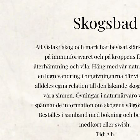
Skogsbad
Att vistas i skog och mark har bevisat stä
på immunförsvaret och på kroppens fö
återhämtning och vila. Häng med vår natu
en lugn vandring i omgivningarna där vi 
alldeles egna relation till den läkande sk
våra sinnen. Övningar i naturnärvaro
spännande information om skogens välgör
Beställes i samband med bokning och bet
med kort eller swish.
Tid: 2 h