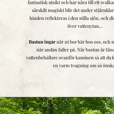
fantastisk utsikt och har nära till ett sval
särskilt magiskt blir det under stjärnklar
himlen reflekteras i den stilla sjön, och
över vattenytan...
Bastun ingår
när ni bor här hos oss, och n
när andan faller på.
När bastun är tän
vattenbehållare ovanför kaminen så att du 
en varm tvagning om så önska