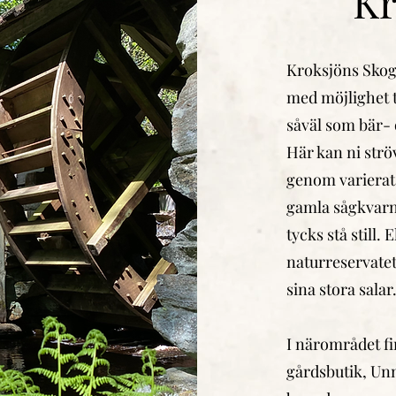
Kr
Kroksjöns Skogs
med möjlighet ti
såväl som bär-
Här kan ni strö
genom varierat 
gamla sågkvarn
tycks stå still. 
naturreservatet
sina stora salar
I närområdet f
gårdsbutik, U