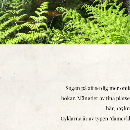
Sugen på att se dig mer omkr
bokar.
Mängder av fina platse
här,
165 km
Cyklarna är av typen "damcykla