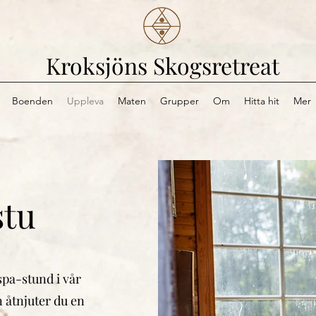
Kroksjöns Skogsretreat
Boenden
Uppleva
Maten
Grupper
Om
Hitta hit
Mer
stu
pa-stund i vår
n åtnjuter du en