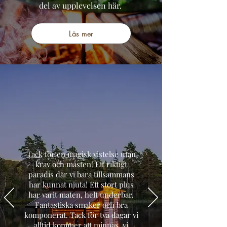
del av upplevelsen här.
Läs mer
Tack
för en magisk vistelse utan
krav och måsten! Ett riktigt
paradis där vi bara tillsammans
har kunnat njuta! Ett stort plus
har varit maten, helt underbar.
Fantastiska smaker och bra
komponerat. Tack för två dagar vi
alltid kommer att minnas, vi