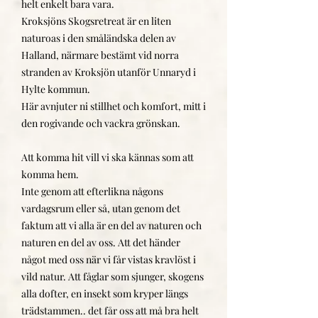
helt enkelt bara vara.
Kroksjöns Skogsretreat är en liten
naturoas i den småländska delen av
Halland, närmare bestämt vid norra
stranden av Kroksjön utanför Unnaryd i
Hylte kommun.
Här avnjuter ni stillhet och komfort, mitt i
den rogivande och vackra grönskan.
Att komma hit vill vi ska kännas som att
komma hem.
Inte genom att efterlikna någons
vardagsrum eller så, utan genom det
faktum att vi alla är en del av naturen och
naturen en del av oss. Att det händer
något med oss när vi får vistas kravlöst i
vild natur. Att fåglar som sjunger, skogens
alla dofter, en insekt som kryper längs
trädstammen.. det får oss att må bra helt