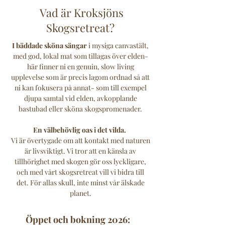
Vad är Kroksjöns
Skogsretreat?
I bäddade sköna sängar
i mysiga canvastält,
med god, lokal mat som tillagas över elden-
här finner ni en genuin, slow living
upplevelse som är precis lagom ordnad så att
ni kan fokusera på annat- som till exempel
djupa samtal vid elden, avkopplande
bastubad eller sköna skogspromenader.
En välbehövlig oas i det vilda.
Vi är övertygade om att kontakt med naturen
är livsviktigt. Vi tror att en känsla av
tillhörighet med skogen gör oss lyckligare,
och med vårt skogsretreat vill vi bidra till
det. För allas skull, inte minst vår älskade
planet.
Öppet och bokning 2026: