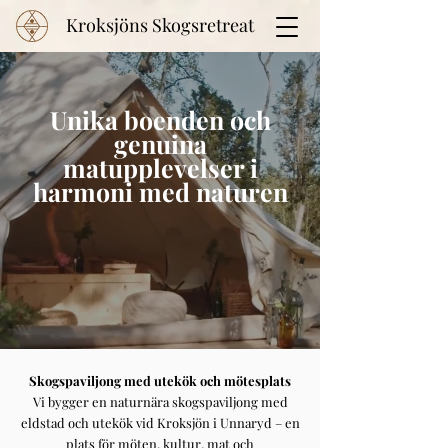
Kroksjöns Skogsretreat
Unika boenden och
genuina
matupplevelser i
harmoni med naturen
Skogspaviljong med utekök och mötesplats
Vi bygger en naturnära skogspaviljong med
eldstad och utekök vid Kroksjön i Unnaryd – en
plats för möten, kultur, mat och